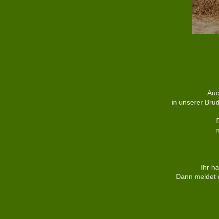
Auc
in unserer Brud
D
m
Ihr h
Dann meldet e