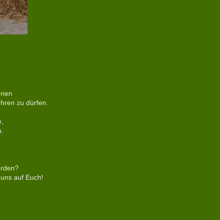
nnen
ühren zu dürfen.
e,
n.
erden?
 uns auf Euch!