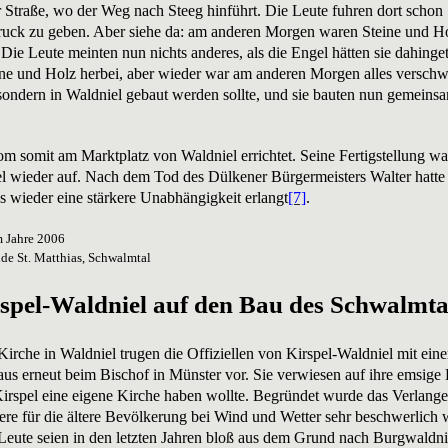
 Straße, wo der Weg nach Steeg hinführt. Die Leute fuhren dort scho
ruck zu geben. Aber siehe da: am anderen Morgen waren Steine und H
ie Leute meinten nun nichts anderes, als die Engel hätten sie dahinget
ine und Holz herbei, aber wieder war am anderen Morgen alles verschw
, sondern in Waldniel gebaut werden sollte, und sie bauten nun gemeins
m somit am Marktplatz von Waldniel errichtet. Seine Fertigstellung w
pel wieder auf. Nach dem Tod des Dülkener Bürgermeisters Walter hatte
 wieder eine stärkere Unabhängigkeit erlangt
[7]
.
m Jahre 2006
de St. Matthias, Schwalmtal
rspel-Waldniel auf den Bau des Schwalmt
irche in Waldniel trugen die Offiziellen von Kirspel-Waldniel mit ei
s erneut beim Bischof in Münster vor. Sie verwiesen auf ihre emsige 
Kirspel eine eigene Kirche haben wollte. Begründet wurde das Verlang
ere für die ältere Bevölkerung bei Wind und Wetter sehr beschwerlich 
eute seien in den letzten Jahren bloß aus dem Grund nach Burgwaldni