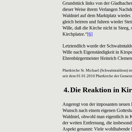
Grundstück links von der Gladbacher
dieser Weise ihrem Verlangen Nachd
Waldniel auf dem Marktplatz wieder. D
gleich beirren und fuhren wieder Ste
Wille, daß die Kirche nicht in Steeg
Kirchplatze.“
[6]
Letztendlich wurde der Schwalmtaldo
Wille nach Eigenständigkeit in Kirs
Ehrenbürgermeister Heinrich Clemens
Pfarrkirche St. Michael (Schwalmtaldom) i
seit dem 01.01.2010 Pfarrkirche der Gemein
4.
Die Reaktion in Ki
Angeregt von der imposanten neuen K
Wunsch nach einem eigenen Gotteshau
Waldniel, obwohl man eigentlich in 
der weiten Entfernung, die insbesond
Aspekt genannt: Viele wohlhabende L