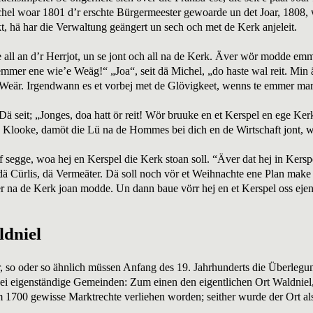
chel woar 1801 d’r erschte Bürgermeester gewoarde un det Joar, 1808,
t, hä har die Verwaltung geängert un sech och met de Kerk anjeleit
 all an d’r Herrjot, un se jont och all na de Kerk. Äver wör modde emm
t emmer ene wie’e Weäg!“ „Joa“, seit dä Michel, „do haste wal reit. 
 Weär. Irgendwann es et vorbej met de Glövigkeet, wenns te emmer mar
ä seit; „Jonges, doa hatt ör reit! Wör bruuke en et Kerspel en ege Ker
 Klooke, damöt die Lü na de Hommes bei dich en de Wirtschaft jont, 
segge, woa hej en Kerspel die Kerk stoan soll. “Äver dat hej in Kerspel
dä Cürlis, dä Vermeäter. Dä soll noch vör et Weihnachte ene Plan mak
 na de Kerk joan modde. Un dann baue vörr hej en et Kerspel oss eje
ldniel
 so oder so ähnlich müssen Anfang des 19. Jahrhunderts die Überlegu
zwei eigenständige Gemeinden: Zum einen den eigentlichen Ort Waldniel,
 1700 gewisse Marktrechte verliehen worden; seither wurde der Ort al