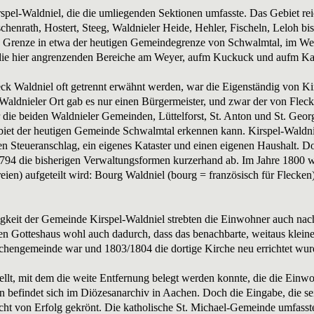
pel-Waldniel, die die umliegenden Sektionen umfasste. Das Gebiet re
henrath, Hostert, Steeg, Waldnieler Heide, Hehler, Fischeln, Leloh bi
 Grenze in etwa der heutigen Gemeindegrenze von Schwalmtal, im Wes
ie hier angrenzenden Bereiche am Weyer, aufm Kuckuck und aufm Kai
k Waldniel oft getrennt erwähnt werden, war die Eigenständig von Ki
Waldnieler Ort gab es nur einen Bürgermeister, und zwar der von Fleck
 die beiden Waldnieler Gemeinden, Lüttelforst, St. Anton und St. Geo
iet der heutigen Gemeinde Schwalmtal erkennen kann. Kirspel-Waldniel
en Steueranschlag, ein eigenes Kataster und einen eigenen Haushalt. D
794 die bisherigen Verwaltungsformen kurzerhand ab. Im Jahre 1800 wu
ien) aufgeteilt wird: Bourg Waldniel (bourg = französisch für Flecken)
igkeit der Gemeinde Kirspel-Waldniel strebten die Einwohner auch nac
Gotteshaus wohl auch dadurch, dass das benachbarte, weitaus kleinere 
rchengemeinde war und 1803/1804 die dortige Kirche neu errichtet wur
ellt, mit dem die weite Entfernung belegt werden konnte, die die Einw
 befindet sich im Diözesanarchiv in Aachen. Doch die Eingabe, die sei
cht von Erfolg gekrönt. Die katholische St. Michael-Gemeinde umfasste