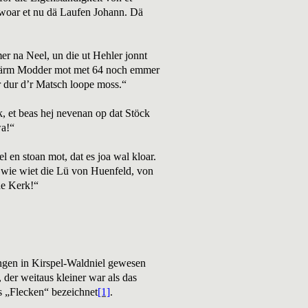
 woar et nu dä Laufen Johann. Dä
.
er na Neel, un die ut Hehler jonnt
Min ärm Modder mot met 64 noch emmer
 dur d’r Matsch loope moss.“
k, et beas hej nevenan op dat Stöck
wa!“
 en stoan mot, dat es joa wal kloar.
e wie wiet die Lü von Huenfeld, von
ne Kerk!“
ngen in Kirspel-Waldniel gewesen
 der weitaus kleiner war als das
s „Flecken“ bezeichnet
[1]
.