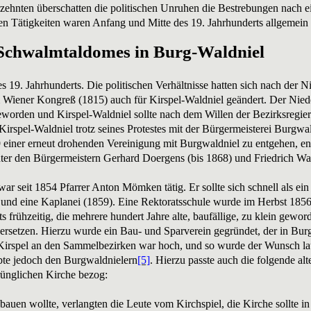
rzehnten überschatten die politischen Unruhen die Bestrebungen nach 
hen Tätigkeiten waren Anfang und Mitte des 19. Jahrhunderts allgemei
 Schwalmtaldomes in Burg-Waldniel
des 19. Jahrhunderts. Die politischen Verhältnisse hatten sich nach der 
iener Kongreß (1815) auch für Kirspel-Waldniel geändert. Der Niede
orden und Kirspel-Waldniel sollte nach dem Willen der Bezirksregie
irspel-Waldniel trotz seines Protestes mit der Bürgermeisterei Burg
einer erneut drohenden Vereinigung mit Burgwaldniel zu entgehen, en
ter den Bürgermeistern Gerhard Doergens (bis 1868) und Friedrich Wal
r seit 1854 Pfarrer Anton Mömken tätig. Er sollte sich schnell als ein
) und eine Kaplanei (1859). Eine Rektoratsschule wurde im Herbst 1856
 frühzeitig, die mehrere hundert Jahre alte, baufällige, zu klein gewor
ersetzen. Hierzu wurde ein Bau- und Sparverein gegründet, der in Bur
Kirspel an den Sammelbezirken war hoch, und so wurde der Wunsch laut
ebte jedoch den Burgwaldnielern
[5]
. Hierzu passte auch die folgende alt
rünglichen Kirche bezog:
 bauen wollte, verlangten die Leute vom Kirchspiel, die Kirche sollte 