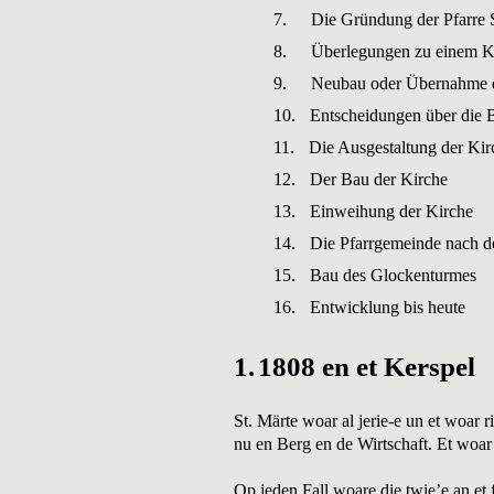
7.
Die Gründung der Pfarre 
8.
Überlegungen zu einem K
9.
Neubau oder Übernahme d
10.
Entscheidungen über die 
11.
Die Ausgestaltung der Kir
12.
Der Bau der Kirche
13.
Einweihung der Kirche
14.
Die Pfarrgemeinde nach d
15.
Bau des Glockenturmes
16.
Entwicklung bis heute
1.
1808 en et Kerspel
St. Märte woar al jerie-e un et woar
nu en Berg en de Wirtschaft. Et woar 
Op jeden Fall woare die twie’e an et 