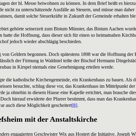
en der hl. Messe beiwohnen zu können. In dem Brief heißt es hierzu
e nicht zu unterschätzende Ausfälle an Steuern, und müsse man daher
sinnen, damit solche Steuerkräfte in Zukunft der Gemeinde erhalten ble
ebiet gehörte seinerzeit zum Bistum Münster, das Bistum Aachen wurd
 hatte die Hoffnung, dass dieser sich für einen so heimatnahen Kirch
chof jedoch wieder abschlägig beschieden.
 von Geldern begonnen. Doch spätestens 1898 war die Hoffnung der Ki
ässlich der Firmung in Waldniel teilte der Bischof Hermann Dingelstäd
eubau in Kirspel niemals eine Genehmigung erteilen werde.
gte die katholische Kirchengemeinde, ein Krankenhaus zu bauen. Als de
rissen besuchte, schlug diese vor, das Krankenhaus im Mittelpunkt de
rde ja ohnehin in diesem Hause eine Kapelle errichtet, man brauche di
 Doch hierauf erwiderte der Pfarrer bestimmt, dass man das Krankenha
r auch diese Möglichkeit gescheitert
[8]
.
efsheim mit der Anstaltskirche
onders engagierten Geschwister Wix aus Hostert die Initiative. Joseph 