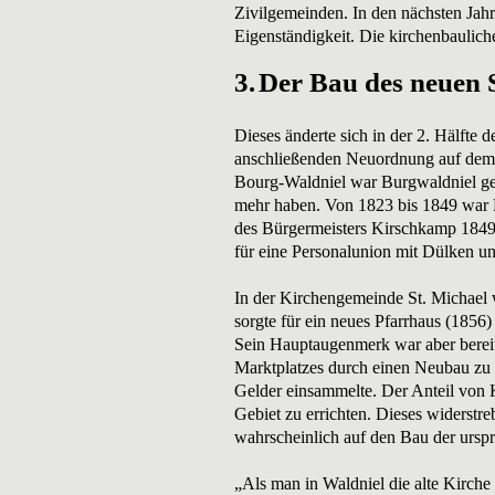
Zivilgemeinden. In den nächsten Jah
Eigenständigkeit. Die kirchenbaulic
3.
Der Bau des neuen
Dieses änderte sich in der 2. Hälfte 
anschließenden Neuordnung auf dem W
Bourg-Waldniel war Burgwaldniel gew
mehr haben. Von 1823 bis 1849 war K
des Bürgermeisters Kirschkamp 1849 
für eine Personalunion mit Dülken un
In der Kirchengemeinde St. Michael wa
sorgte für ein neues Pfarrhaus (1856
Sein Hauptaugenmerk war aber bereits
Marktplatzes durch einen Neubau zu 
Gelder einsammelte. Der Anteil von 
Gebiet zu errichten. Dieses widerstr
wahrscheinlich auf den Bau der ursp
„Als man in Waldniel die alte Kirche