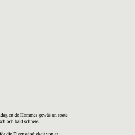
Sonndag en de Hommes gewäs un soate
sch och bald schneie.
för die Eigenständigkeit von et