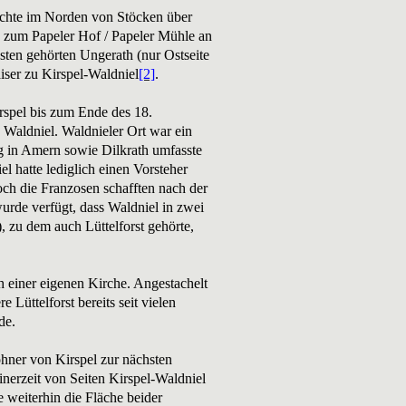
ichte im Norden von Stöcken über
s zum Papeler Hof / Papeler Mühle an
ten gehörten Ungerath (nur Ostseite
ser zu Kirspel-Waldniel
[2]
.
rspel bis zum Ende des 18.
 Waldniel. Waldnieler Ort war ein
rg in Amern sowie Dilkrath umfasste
 hatte lediglich einen Vorsteher
och die Franzosen schafften nach der
rde verfügt, dass Waldniel in zwei
, zu dem auch Lüttelforst gehörte,
h einer eigenen Kirche. Angestachelt
Lüttelforst bereits seit vielen
de.
ohner von Kirspel zur nächsten
nerzeit von Seiten Kirspel-Waldniel
 weiterhin die Fläche beider