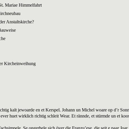
St. Mariae Himmelfahrt
irchneubau
er Anstaltskirche?
Bauweise
che
er Kircheinweihung
 richtig kalt jewoarde en et Kerspel. Johann un Michel woare op d’r 
ever huet wirklich richtig schleit Wear. Et rännde, et stürmde un et koo
fachsimpele. Se ongerhele sich över die Franzu’ese, die seit e paar Joar 