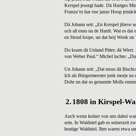
Kerspel jesorgt hade. Dä Hartges Mi
Franzu’es har ene janze Hoop jemäck
Dä Johann seit: „En Kerspel jlöeve se
och all enns na de Hardt. Wat es da
en Stond loope, un dat beij Wenk un
Do koam dä Unland Pitter, dä Wiert. D
von Weber Paul.“ Michel lachte: „Du
Un Johann seit: „Dat moss dä Bischof 
Ich als Bürgermeester jonk morje na 
Dohr un dat so genannte Molls emmer
2.
1808 in Kirspel-Wa
Auch wenn keiner von uns dabei war,
sein. In Waldniel gab es seinerzeit 
heutige Waldniel. Ihm waren etwa um