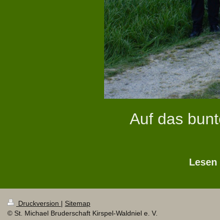
Auf das bunt
Lesen 
Druckversion
|
Sitemap
© St. Michael Bruderschaft Kirspel-Waldniel e. V.