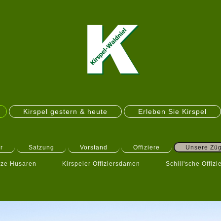
Kirspel gestern & heute
Erleben Sie Kirspel
r
Satzung
Vorstand
Offiziere
Unsere Zü
ze Husaren
Kirspeler Offiziersdamen
Schill'sche Offizi